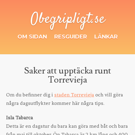
Obegripligt.se
OM SIDAN
RESGUIDER
LÄNKAR
Saker att upptäcka runt
Torrevieja
Om du befinner dig i
staden Torrevieja
och vill göra
några dagsutflykter kommer här några tips.
Isla Tabarca
Detta är en dagstur du bara kan göra med båt och bara
från maj till oktober. Ön Tabarca är 2 km lång och 400