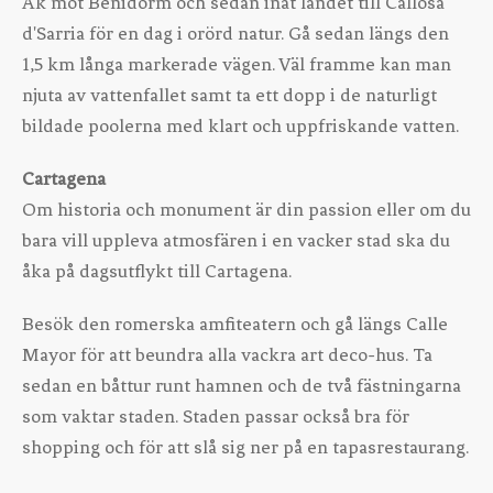
Åk mot Benidorm och sedan inåt landet till Callosa
d'Sarria för en dag i orörd natur. Gå sedan längs den
1,5 km långa markerade vägen. Väl framme kan man
njuta av vattenfallet samt ta ett dopp i de naturligt
bildade poolerna med klart och uppfriskande vatten.
Cartagena
Om historia och monument är din passion eller om du
bara vill uppleva atmosfären i en vacker stad ska du
åka på dagsutflykt till Cartagena.
Besök den romerska amfiteatern och gå längs Calle
Mayor för att beundra alla vackra art deco-hus. Ta
sedan en båttur runt hamnen och de två fästningarna
som vaktar staden. Staden passar också bra för
shopping och för att slå sig ner på en tapasrestaurang.