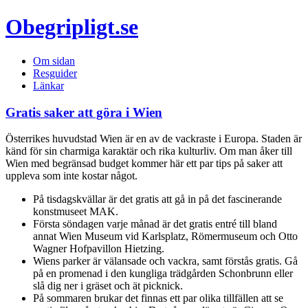
Obegripligt.se
Om sidan
Resguider
Länkar
Gratis saker att göra i Wien
Österrikes huvudstad Wien är en av de vackraste i Europa. Staden är
känd för sin charmiga karaktär och rika kulturliv. Om man åker till
Wien med begränsad budget kommer här ett par tips på saker att
uppleva som inte kostar något.
På tisdagskvällar är det gratis att gå in på det fascinerande
konstmuseet MAK.
Första söndagen varje månad är det gratis entré till bland
annat Wien Museum vid Karlsplatz, Römermuseum och Otto
Wagner Hofpavillon Hietzing.
Wiens parker är välansade och vackra, samt förstås gratis. Gå
på en promenad i den kungliga trädgården Schonbrunn eller
slå dig ner i gräset och ät picknick.
På sommaren brukar det finnas ett par olika tillfällen att se