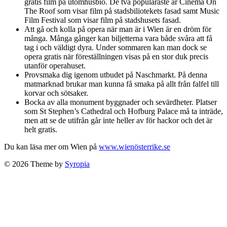
gratis film på utomhusbio. De två populäraste är Cinema On
The Roof som visar film på stadsbiliotekets fasad samt Music
Film Festival som visar film på stadshusets fasad.
Att gå och kolla på opera när man är i Wien är en dröm för
många. Många gånger kan biljetterna vara både svåra att få
tag i och väldigt dyra. Under sommaren kan man dock se
opera gratis när föreställningen visas på en stor duk precis
utanför operahuset.
Provsmaka dig igenom utbudet på Naschmarkt. På denna
matmarknad brukar man kunna få smaka på allt från falfel till
korvar och sötsaker.
Bocka av alla monument byggnader och sevärdheter. Platser
som St Stephen’s Cathedral och Hofburg Palace må ta inträde,
men att se de utifrån går inte heller av för hackor och det är
helt gratis.
Du kan läsa mer om Wien på
www.wienösterrike.se
© 2026 Theme by
Syropia