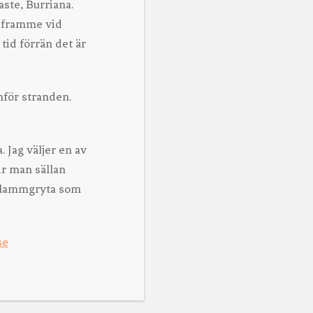
aste, Burriana.
g framme vid
 tid förrän det är
nför stranden.
. Jag väljer en av
ir man sällan
t lammgryta som
se