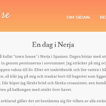
.se
OM SIDAN
RE
En dag i Nerja
så kallat "town house" i Nerja i Spanien. Dagen börjar med at
r in genom persinnerna i sovrummet. Jag sträcker på mig och
en vakna till liv. Efter ett toalettbesök och lite vatten i hå
n, så klär jag på mig och traskar bort till bageriet som ligg
 Där köper jag färskt bröd och färska croassinter, sen hemåt
sten på balkongen med utsikt över havet.
 avklarad gäller det att bestämma sig för vilken av alla strä