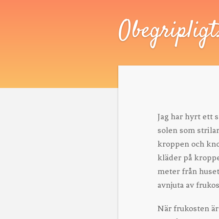
Obegripligt
Jag har hyrt ett 
solen som strila
kroppen och knopp
kläder på kroppe
meter från huset.
avnjuta av fruko
När frukosten är