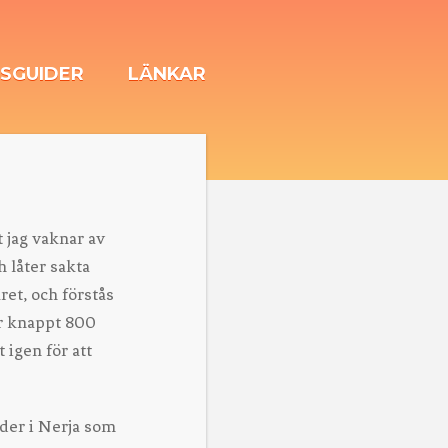
SGUIDER
LÄNKAR
t jag vaknar av
 låter sakta
ret, och förstås
er knappt 800
 igen för att
nder i Nerja som