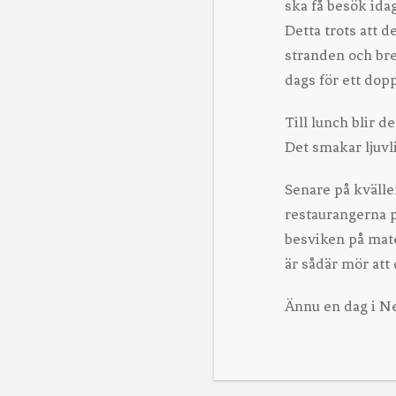
ska få besök idag
Detta trots att 
stranden och bred
dags för ett dopp
Till lunch blir d
Det smakar ljuvli
Senare på kvällen
restaurangerna på
besviken på mate
är sådär mör at
Ännu en dag i Ne