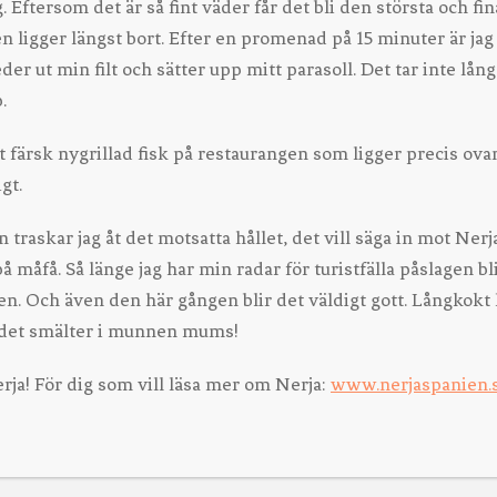
. Eftersom det är så fint väder får det bli den största och fin
den ligger längst bort. Efter en promenad på 15 minuter är ja
er ut min filt och sätter upp mitt parasoll. Det tar inte lång
.
et färsk nygrillad fisk på restaurangen som ligger precis ova
gt.
 traskar jag åt det motsatta hållet, det vill säga in mot Nerja
 måfå. Så länge jag har min radar för turistfälla påslagen bl
n. Och även den här gången blir det väldigt gott. Långkok
t det smälter i munnen mums!
rja! För dig som vill läsa mer om Nerja:
www.nerjaspanien.