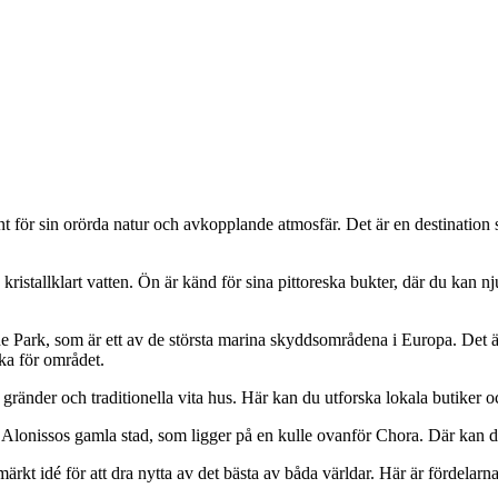
t för sin orörda natur och avkopplande atmosfär. Det är en destination 
kristallklart vatten. Ön är känd för sina pittoreska bukter, där du kan n
e Park, som är ett av de största marina skyddsområdena i Europa. Det ä
ka för området.
änder och traditionella vita hus. Här kan du utforska lokala butiker o
Alonissos gamla stad, som ligger på en kulle ovanför Chora. Där kan du 
ärkt idé för att dra nytta av det bästa av båda världar. Här är fördelar