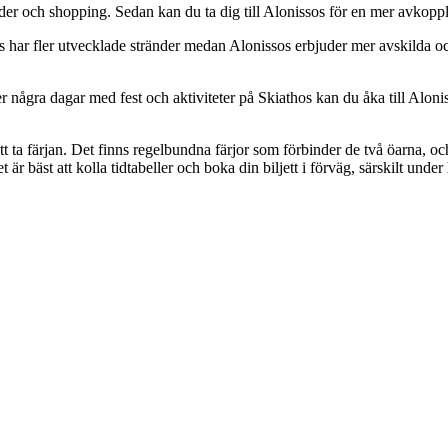
ränder och shopping. Sedan kan du ta dig till Alonissos för en mer avkop
os har fler utvecklade stränder medan Alonissos erbjuder mer avskilda 
 några dagar med fest och aktiviteter på Skiathos kan du åka till Alonis
att ta färjan. Det finns regelbundna färjor som förbinder de två öarna, oc
et är bäst att kolla tidtabeller och boka din biljett i förväg, särskilt u