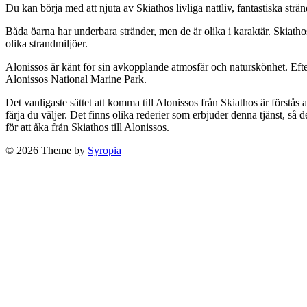
Du kan börja med att njuta av Skiathos livliga nattliv, fantastiska st
Båda öarna har underbara stränder, men de är olika i karaktär. Skiath
olika strandmiljöer.
Alonissos är känt för sin avkopplande atmosfär och naturskönhet. Efter
Alonissos National Marine Park.
Det vanligaste sättet att komma till Alonissos från Skiathos är förstås 
färja du väljer. Det finns olika rederier som erbjuder denna tjänst, så d
för att åka från Skiathos till Alonissos.
© 2026 Theme by
Syropia