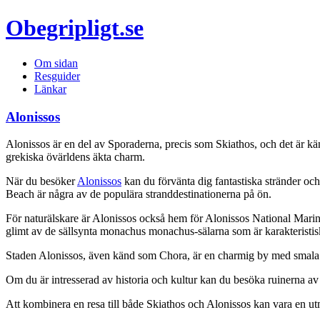
Obegripligt.se
Om sidan
Resguider
Länkar
Alonissos
Alonissos är en del av Sporaderna, precis som Skiathos, och det är kän
grekiska övärldens äkta charm.
När du besöker
Alonissos
kan du förvänta dig fantastiska stränder och 
Beach är några av de populära stranddestinationerna på ön.
För naturälskare är Alonissos också hem för Alonissos National Marin
glimt av de sällsynta monachus monachus-sälarna som är karakteristis
Staden Alonissos, även känd som Chora, är en charmig by med smala gr
Om du är intresserad av historia och kultur kan du besöka ruinerna av 
Att kombinera en resa till både Skiathos och Alonissos kan vara en utm